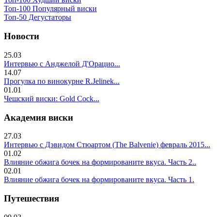
Топ-100 Популярный виски
Топ-50 Дегустаторы
Новости
25.03
Интервью с Анджелой Д'Орацио...
14.07
Прогулка по винокурне R.Jelinek...
01.01
Чешский виски: Gold Cock...
Академия виски
27.03
Интервью с Дэвидом Стюартом (The Balvenie) февраль 2015...
01.02
Влияние обжига бочек на формированите вкуса. Часть 2..
02.01
Влияние обжига бочек на формированите вкуса. Часть 1.
Путешествия