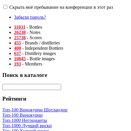
Скрыть моё пребывание на конференции в этот раз
Забыли пароль?
11031
- Bottles
26238
- Notes
25738
- Scores
455
- Brands / distilleries
400
- Independent Bottlers
637
- Distillery images
10845
- Bottle images
193
- Members
Поиск в каталоге
Рейтинги
Топ-100 Винокурни Шотландии
Топ-100 Винокурни
Топ-1000 Негоцианты
Топ-1000 Лучший виски
Топ-100 Худший виски