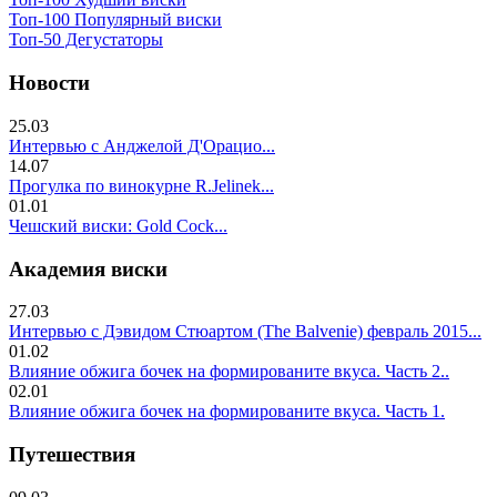
Топ-100 Популярный виски
Топ-50 Дегустаторы
Новости
25.03
Интервью с Анджелой Д'Орацио...
14.07
Прогулка по винокурне R.Jelinek...
01.01
Чешский виски: Gold Cock...
Академия виски
27.03
Интервью с Дэвидом Стюартом (The Balvenie) февраль 2015...
01.02
Влияние обжига бочек на формированите вкуса. Часть 2..
02.01
Влияние обжига бочек на формированите вкуса. Часть 1.
Путешествия