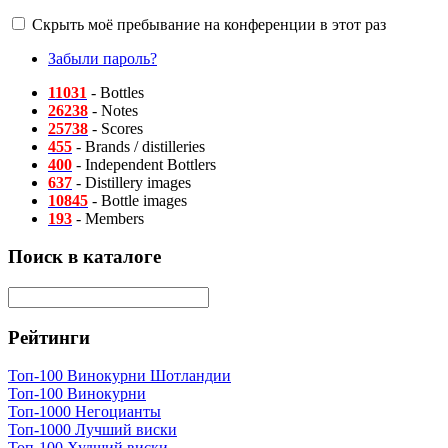
Скрыть моё пребывание на конференции в этот раз
Забыли пароль?
11031
- Bottles
26238
- Notes
25738
- Scores
455
- Brands / distilleries
400
- Independent Bottlers
637
- Distillery images
10845
- Bottle images
193
- Members
Поиск в каталоге
Рейтинги
Топ-100 Винокурни Шотландии
Топ-100 Винокурни
Топ-1000 Негоцианты
Топ-1000 Лучший виски
Топ-100 Худший виски