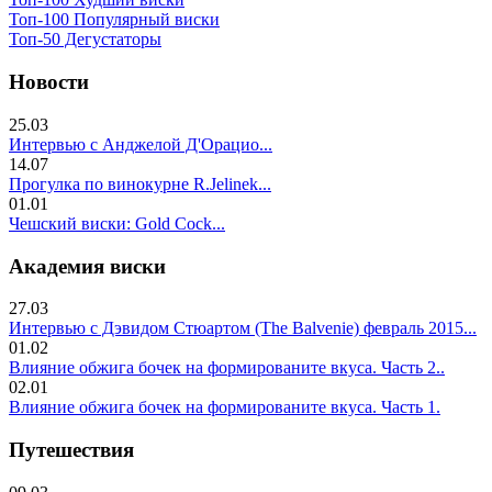
Топ-100 Популярный виски
Топ-50 Дегустаторы
Новости
25.03
Интервью с Анджелой Д'Орацио...
14.07
Прогулка по винокурне R.Jelinek...
01.01
Чешский виски: Gold Cock...
Академия виски
27.03
Интервью с Дэвидом Стюартом (The Balvenie) февраль 2015...
01.02
Влияние обжига бочек на формированите вкуса. Часть 2..
02.01
Влияние обжига бочек на формированите вкуса. Часть 1.
Путешествия