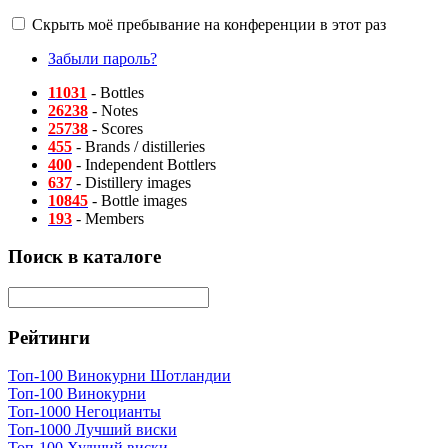
Скрыть моё пребывание на конференции в этот раз
Забыли пароль?
11031
- Bottles
26238
- Notes
25738
- Scores
455
- Brands / distilleries
400
- Independent Bottlers
637
- Distillery images
10845
- Bottle images
193
- Members
Поиск в каталоге
Рейтинги
Топ-100 Винокурни Шотландии
Топ-100 Винокурни
Топ-1000 Негоцианты
Топ-1000 Лучший виски
Топ-100 Худший виски