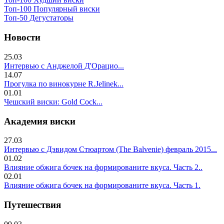
Топ-100 Популярный виски
Топ-50 Дегустаторы
Новости
25.03
Интервью с Анджелой Д'Орацио...
14.07
Прогулка по винокурне R.Jelinek...
01.01
Чешский виски: Gold Cock...
Академия виски
27.03
Интервью с Дэвидом Стюартом (The Balvenie) февраль 2015...
01.02
Влияние обжига бочек на формированите вкуса. Часть 2..
02.01
Влияние обжига бочек на формированите вкуса. Часть 1.
Путешествия