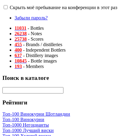
Скрыть моё пребывание на конференции в этот раз
Забыли пароль?
11031
- Bottles
26238
- Notes
25738
- Scores
455
- Brands / distilleries
400
- Independent Bottlers
637
- Distillery images
10845
- Bottle images
193
- Members
Поиск в каталоге
Рейтинги
Топ-100 Винокурни Шотландии
Топ-100 Винокурни
Топ-1000 Негоцианты
Топ-1000 Лучший виски
Топ-100 Худший виски