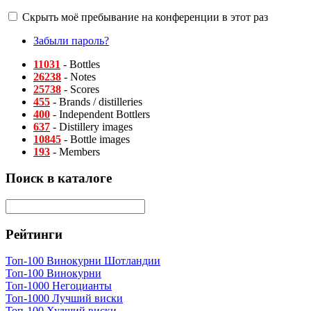
Скрыть моё пребывание на конференции в этот раз
Забыли пароль?
11031
- Bottles
26238
- Notes
25738
- Scores
455
- Brands / distilleries
400
- Independent Bottlers
637
- Distillery images
10845
- Bottle images
193
- Members
Поиск в каталоге
Рейтинги
Топ-100 Винокурни Шотландии
Топ-100 Винокурни
Топ-1000 Негоцианты
Топ-1000 Лучший виски
Топ-100 Худший виски