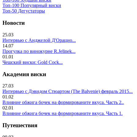
Топ-100 Популярный виски
Топ-50 Дегустаторы
Новости
25.03
Интервью с Анджелой Д'Орацио...
14.07
Прогулка по винокурне R.Jelinek...
01.01
Чешский виски: Gold Cock...
Академия виски
27.03
Интервью с Дэвидом Стюартом (The Balvenie) февраль 2015...
01.02
Влияние обжига бочек на формированите вкуса. Часть 2..
02.01
Влияние обжига бочек на формированите вкуса. Часть 1.
Путешествия