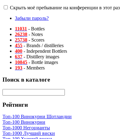
Скрыть моё пребывание на конференции в этот раз
Забыли пароль?
11031
- Bottles
26238
- Notes
25738
- Scores
455
- Brands / distilleries
400
- Independent Bottlers
637
- Distillery images
10845
- Bottle images
193
- Members
Поиск в каталоге
Рейтинги
Топ-100 Винокурни Шотландии
Топ-100 Винокурни
Топ-1000 Негоцианты
Топ-1000 Лучший виски
Топ-100 Худший виски