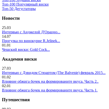
Топ-100 Популярный виски
Топ-50 Дегустаторы
Новости
25.03
Интервью с Анджелой Д'Орацио...
14.07
Прогулка по винокурне R.Jelinek...
01.01
Чешский виски: Gold Cock...
Академия виски
27.03
Интервью с Дэвидом Стюартом (The Balvenie) февраль 2015...
01.02
Влияние обжига бочек на формированите вкуса. Часть 2..
02.01
Влияние обжига бочек на формированите вкуса. Часть 1.
Путешествия