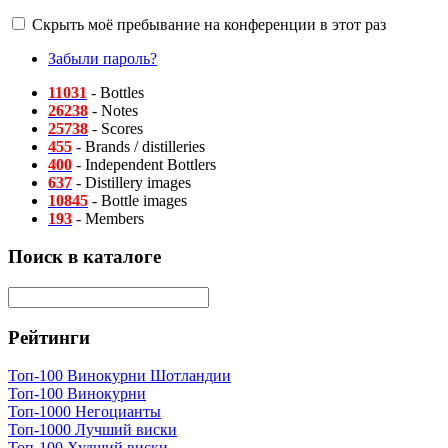
Скрыть моё пребывание на конференции в этот раз
Забыли пароль?
11031
- Bottles
26238
- Notes
25738
- Scores
455
- Brands / distilleries
400
- Independent Bottlers
637
- Distillery images
10845
- Bottle images
193
- Members
Поиск в каталоге
Рейтинги
Топ-100 Винокурни Шотландии
Топ-100 Винокурни
Топ-1000 Негоцианты
Топ-1000 Лучший виски
Топ-100 Худший виски