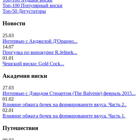
Топ-100 Популярный виски
Топ-50 Дегустаторы
Новости
25.03
Интервью с Анджелой Д'Орацио...
14.07
Прогулка по винокурне R.Jelinek...
01.01
Чешский виски: Gold Cock...
Академия виски
27.03
Интервью с Дэвидом Стюартом (The Balvenie) февраль 2015...
01.02
Влияние обжига бочек на формированите вкуса. Часть 2..
02.01
Влияние обжига бочек на формированите вкуса. Часть 1.
Путешествия