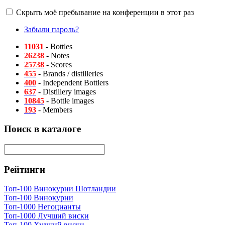
Скрыть моё пребывание на конференции в этот раз
Забыли пароль?
11031
- Bottles
26238
- Notes
25738
- Scores
455
- Brands / distilleries
400
- Independent Bottlers
637
- Distillery images
10845
- Bottle images
193
- Members
Поиск в каталоге
Рейтинги
Топ-100 Винокурни Шотландии
Топ-100 Винокурни
Топ-1000 Негоцианты
Топ-1000 Лучший виски
Топ-100 Худший виски