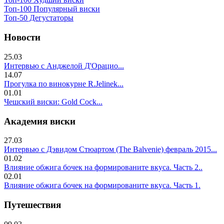
Топ-100 Популярный виски
Топ-50 Дегустаторы
Новости
25.03
Интервью с Анджелой Д'Орацио...
14.07
Прогулка по винокурне R.Jelinek...
01.01
Чешский виски: Gold Cock...
Академия виски
27.03
Интервью с Дэвидом Стюартом (The Balvenie) февраль 2015...
01.02
Влияние обжига бочек на формированите вкуса. Часть 2..
02.01
Влияние обжига бочек на формированите вкуса. Часть 1.
Путешествия