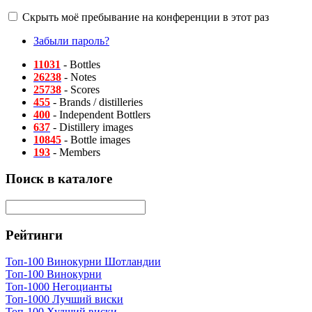
Скрыть моё пребывание на конференции в этот раз
Забыли пароль?
11031
- Bottles
26238
- Notes
25738
- Scores
455
- Brands / distilleries
400
- Independent Bottlers
637
- Distillery images
10845
- Bottle images
193
- Members
Поиск в каталоге
Рейтинги
Топ-100 Винокурни Шотландии
Топ-100 Винокурни
Топ-1000 Негоцианты
Топ-1000 Лучший виски
Топ-100 Худший виски