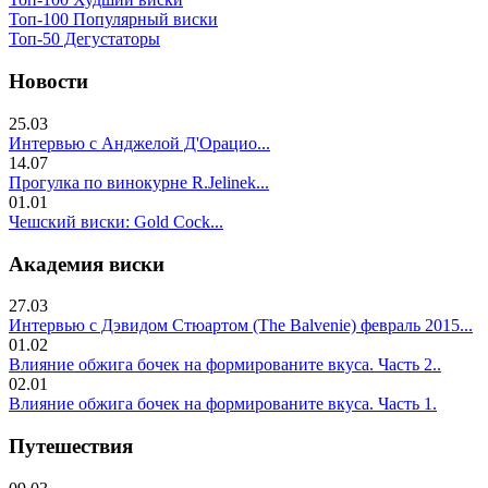
Топ-100 Популярный виски
Топ-50 Дегустаторы
Новости
25.03
Интервью с Анджелой Д'Орацио...
14.07
Прогулка по винокурне R.Jelinek...
01.01
Чешский виски: Gold Cock...
Академия виски
27.03
Интервью с Дэвидом Стюартом (The Balvenie) февраль 2015...
01.02
Влияние обжига бочек на формированите вкуса. Часть 2..
02.01
Влияние обжига бочек на формированите вкуса. Часть 1.
Путешествия