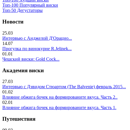
Топ-100 Популярный виски
Топ-50 Дегустаторы
Новости
25.03
Интервью с Анджелой Д'Орацио...
14.07
Прогулка по винокурне R.Jelinek...
01.01
Чешский виски: Gold Cock...
Академия виски
27.03
Интервью с Дэвидом Стюартом (The Balvenie) февраль 2015...
01.02
Влияние обжига бочек на формированите вкуса. Часть 2..
02.01
Влияние обжига бочек на формированите вкуса. Часть 1.
Путешествия