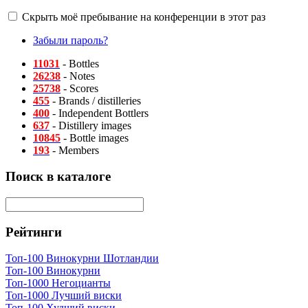
Скрыть моё пребывание на конференции в этот раз
Забыли пароль?
11031
- Bottles
26238
- Notes
25738
- Scores
455
- Brands / distilleries
400
- Independent Bottlers
637
- Distillery images
10845
- Bottle images
193
- Members
Поиск в каталоге
Рейтинги
Топ-100 Винокурни Шотландии
Топ-100 Винокурни
Топ-1000 Негоцианты
Топ-1000 Лучший виски
Топ-100 Худший виски