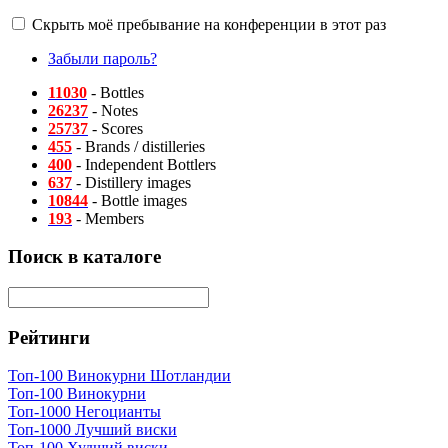
Скрыть моё пребывание на конференции в этот раз
Забыли пароль?
11030
- Bottles
26237
- Notes
25737
- Scores
455
- Brands / distilleries
400
- Independent Bottlers
637
- Distillery images
10844
- Bottle images
193
- Members
Поиск в каталоге
Рейтинги
Топ-100 Винокурни Шотландии
Топ-100 Винокурни
Топ-1000 Негоцианты
Топ-1000 Лучший виски
Топ-100 Худший виски