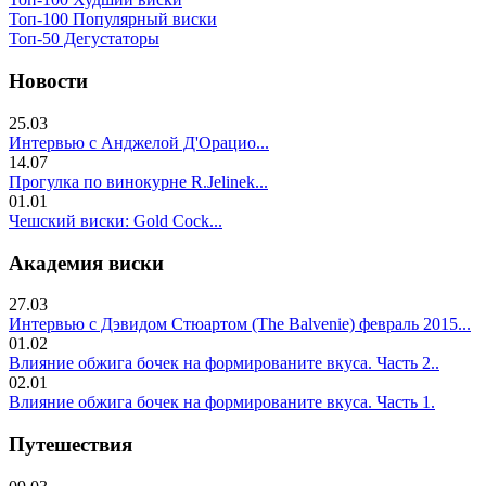
Топ-100 Популярный виски
Топ-50 Дегустаторы
Новости
25.03
Интервью с Анджелой Д'Орацио...
14.07
Прогулка по винокурне R.Jelinek...
01.01
Чешский виски: Gold Cock...
Академия виски
27.03
Интервью с Дэвидом Стюартом (The Balvenie) февраль 2015...
01.02
Влияние обжига бочек на формированите вкуса. Часть 2..
02.01
Влияние обжига бочек на формированите вкуса. Часть 1.
Путешествия