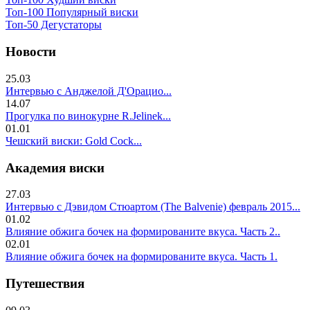
Топ-100 Популярный виски
Топ-50 Дегустаторы
Новости
25.03
Интервью с Анджелой Д'Орацио...
14.07
Прогулка по винокурне R.Jelinek...
01.01
Чешский виски: Gold Cock...
Академия виски
27.03
Интервью с Дэвидом Стюартом (The Balvenie) февраль 2015...
01.02
Влияние обжига бочек на формированите вкуса. Часть 2..
02.01
Влияние обжига бочек на формированите вкуса. Часть 1.
Путешествия