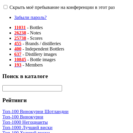
Скрыть моё пребывание на конференции в этот раз
Забыли пароль?
11031
- Bottles
26238
- Notes
25738
- Scores
455
- Brands / distilleries
400
- Independent Bottlers
637
- Distillery images
10845
- Bottle images
193
- Members
Поиск в каталоге
Рейтинги
Топ-100 Винокурни Шотландии
Топ-100 Винокурни
Топ-1000 Негоцианты
Топ-1000 Лучший виски
Топ-100 Худший виски