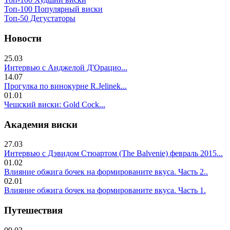
Топ-100 Популярный виски
Топ-50 Дегустаторы
Новости
25.03
Интервью с Анджелой Д'Орацио...
14.07
Прогулка по винокурне R.Jelinek...
01.01
Чешский виски: Gold Cock...
Академия виски
27.03
Интервью с Дэвидом Стюартом (The Balvenie) февраль 2015...
01.02
Влияние обжига бочек на формированите вкуса. Часть 2..
02.01
Влияние обжига бочек на формированите вкуса. Часть 1.
Путешествия