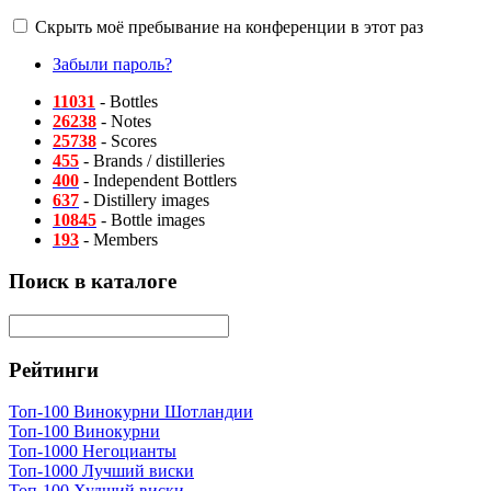
Скрыть моё пребывание на конференции в этот раз
Забыли пароль?
11031
- Bottles
26238
- Notes
25738
- Scores
455
- Brands / distilleries
400
- Independent Bottlers
637
- Distillery images
10845
- Bottle images
193
- Members
Поиск в каталоге
Рейтинги
Топ-100 Винокурни Шотландии
Топ-100 Винокурни
Топ-1000 Негоцианты
Топ-1000 Лучший виски
Топ-100 Худший виски