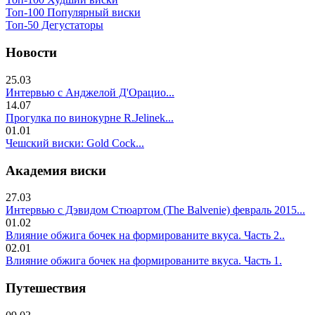
Топ-100 Популярный виски
Топ-50 Дегустаторы
Новости
25.03
Интервью с Анджелой Д'Орацио...
14.07
Прогулка по винокурне R.Jelinek...
01.01
Чешский виски: Gold Cock...
Академия виски
27.03
Интервью с Дэвидом Стюартом (The Balvenie) февраль 2015...
01.02
Влияние обжига бочек на формированите вкуса. Часть 2..
02.01
Влияние обжига бочек на формированите вкуса. Часть 1.
Путешествия