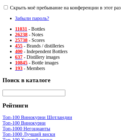
Скрыть моё пребывание на конференции в этот раз
Забыли пароль?
11031
- Bottles
26238
- Notes
25738
- Scores
455
- Brands / distilleries
400
- Independent Bottlers
637
- Distillery images
10845
- Bottle images
193
- Members
Поиск в каталоге
Рейтинги
Топ-100 Винокурни Шотландии
Топ-100 Винокурни
Топ-1000 Негоцианты
Топ-1000 Лучший виски
Топ-100 Худший виски