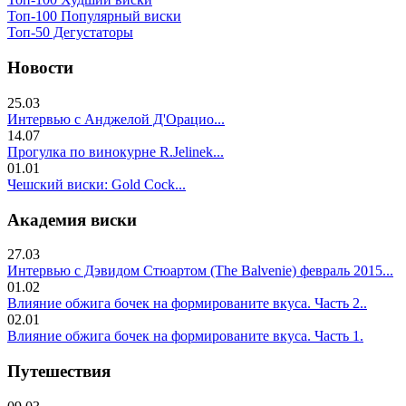
Топ-100 Популярный виски
Топ-50 Дегустаторы
Новости
25.03
Интервью с Анджелой Д'Орацио...
14.07
Прогулка по винокурне R.Jelinek...
01.01
Чешский виски: Gold Cock...
Академия виски
27.03
Интервью с Дэвидом Стюартом (The Balvenie) февраль 2015...
01.02
Влияние обжига бочек на формированите вкуса. Часть 2..
02.01
Влияние обжига бочек на формированите вкуса. Часть 1.
Путешествия