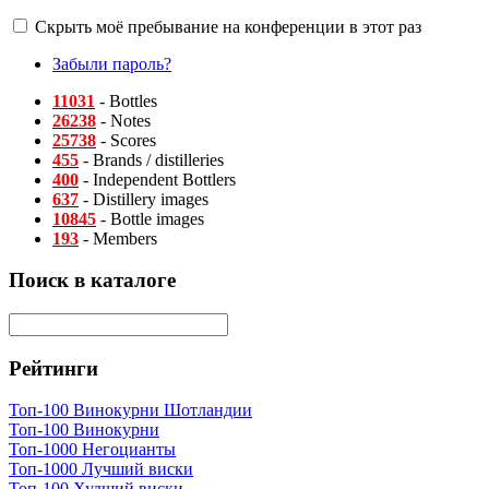
Скрыть моё пребывание на конференции в этот раз
Забыли пароль?
11031
- Bottles
26238
- Notes
25738
- Scores
455
- Brands / distilleries
400
- Independent Bottlers
637
- Distillery images
10845
- Bottle images
193
- Members
Поиск в каталоге
Рейтинги
Топ-100 Винокурни Шотландии
Топ-100 Винокурни
Топ-1000 Негоцианты
Топ-1000 Лучший виски
Топ-100 Худший виски