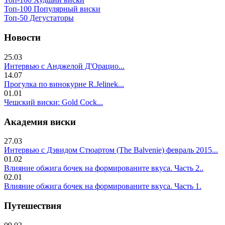
Топ-100 Популярный виски
Топ-50 Дегустаторы
Новости
25.03
Интервью с Анджелой Д'Орацио...
14.07
Прогулка по винокурне R.Jelinek...
01.01
Чешский виски: Gold Cock...
Академия виски
27.03
Интервью с Дэвидом Стюартом (The Balvenie) февраль 2015...
01.02
Влияние обжига бочек на формированите вкуса. Часть 2..
02.01
Влияние обжига бочек на формированите вкуса. Часть 1.
Путешествия