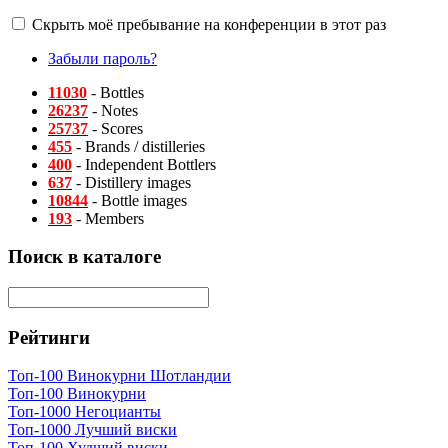
Скрыть моё пребывание на конференции в этот раз
Забыли пароль?
11030
- Bottles
26237
- Notes
25737
- Scores
455
- Brands / distilleries
400
- Independent Bottlers
637
- Distillery images
10844
- Bottle images
193
- Members
Поиск в каталоге
Рейтинги
Топ-100 Винокурни Шотландии
Топ-100 Винокурни
Топ-1000 Негоцианты
Топ-1000 Лучший виски
Топ-100 Худший виски