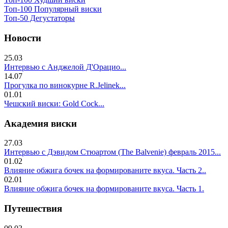
Топ-100 Популярный виски
Топ-50 Дегустаторы
Новости
25.03
Интервью с Анджелой Д'Орацио...
14.07
Прогулка по винокурне R.Jelinek...
01.01
Чешский виски: Gold Cock...
Академия виски
27.03
Интервью с Дэвидом Стюартом (The Balvenie) февраль 2015...
01.02
Влияние обжига бочек на формированите вкуса. Часть 2..
02.01
Влияние обжига бочек на формированите вкуса. Часть 1.
Путешествия