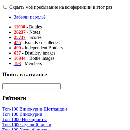
Скрыть моё пребывание на конференции в этот раз
Забыли пароль?
11030
- Bottles
26237
- Notes
25737
- Scores
455
- Brands / distilleries
400
- Independent Bottlers
637
- Distillery images
10844
- Bottle images
193
- Members
Поиск в каталоге
Рейтинги
Топ-100 Винокурни Шотландии
Топ-100 Винокурни
Топ-1000 Негоцианты
Топ-1000 Лучший виски
Топ-100 Худший виски