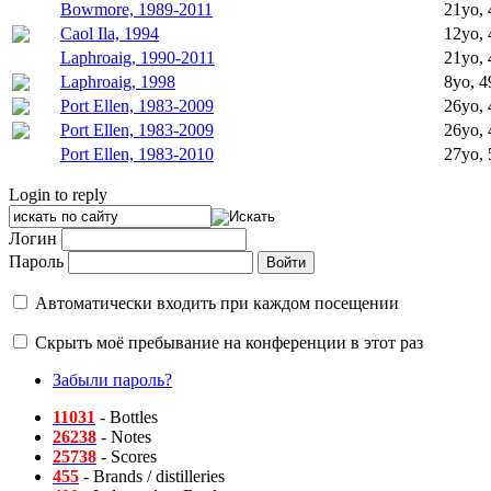
Bowmore, 1989-2011
21yo, 
Caol Ila, 1994
12yo, 
Laphroaig, 1990-2011
21yo, 
Laphroaig, 1998
8yo, 4
Port Ellen, 1983-2009
26yo, 
Port Ellen, 1983-2009
26yo, 
Port Ellen, 1983-2010
27yo, 
Login to reply
Логин
Пароль
Автоматически входить при каждом посещении
Скрыть моё пребывание на конференции в этот раз
Забыли пароль?
11031
- Bottles
26238
- Notes
25738
- Scores
455
- Brands / distilleries