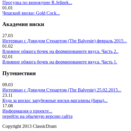
Прогулка по винокурне R.Jelinek...
01.01
Чешский виски: Gold Cock...
Академия виски
27.03
Интервью с Дэвидом Стюартом (The Balvenie) февраль 2015...
01.02
Влияние обжига бочек на формированите вкуса. Часть 2..
02.01
Влияние обжига бочек на формированите вкуса. Часть 1.
Путешествия
09.03
Интервью с Дэвидом Стюартом (The Balvenie) 25.02.2015...
23.11
Куда за виски: зарубежные виски-магазины (бары)...
17.08
Информация о проекте...
перейти на обычную версию сайта
Copyright 2013 ClassicDram