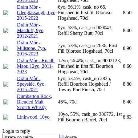
2013-2023
Hogshead, 70cl
Dràm Mòr -
6yo, 56.1%, cask_no 65,
Glenglassaugh, 6yo,
Finished in first fill Oloroso
8.50
2015-2022
Hogshead, 70cl
Dràm Mòr -
9yo, 58%, cask_no 900047,
Macduff, 9yo,
8.40
Refill Sherry Butt, 70cl
2012-2021
Dràm Mòr -
7yo, 53%, cask_no 2636, First
Millstone, 7yo,
8.90
Fill Oloroso Hogshead, 70cl
2016-2023
Dràm Mòr - Ruadh
12yo, 56.4%, cask_no 9002123,
Maor, 12yo, 2011-
Finished in first fill Bourbon
8.60
2023
Hogshead, 70cl
Dràm Mòr -
6yo, 53.5%, cask_no 2825,
Speyside, 6yo,
Refill Bourbon Hogshead /
8.80
2015-2021
Tawny Port Finish, 70cl
Dumbarton Rock,
Blended Malt
46%, 70cl
8.40
Scotch Whisky
10yo, 55%, cask_no 306772, 1st
Linkwood, 10yo
8.63
Fill Bourbon Barrel, 70cl
Login to reply