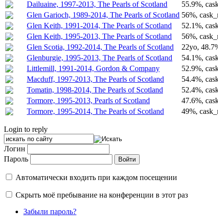
Dailuaine, 1997-2013, The Pearls of Scotland
55.9%, cas
Glen Garioch, 1989-2014, The Pearls of Scotland
56%, cask_
Glen Keith, 1991-2014, The Pearls of Scotland
52.1%, cas
Glen Keith, 1995-2013, The Pearls of Scotland
56%, cask_
Glen Scotia, 1992-2014, The Pearls of Scotland
22yo, 48.7%
Glenburgie, 1995-2013, The Pearls of Scotland
54.1%, cas
Littlemill, 1991-2014, Gordon & Company
52.9%, cask
Macduff, 1997-2013, The Pearls of Scotland
54.4%, cas
Tomatin, 1998-2014, The Pearls of Scotland
52.4%, cas
Tormore, 1995-2013, Pearls of Scotland
47.6%, cas
Tormore, 1995-2014, The Pearls of Scotland
49%, cask_
Login to reply
Логин
Пароль
Автоматически входить при каждом посещении
Скрыть моё пребывание на конференции в этот раз
Забыли пароль?