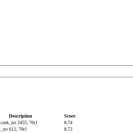
Description
Score
 cask_no 2455, 70cl
8.74
k_no 612, 70cl
8.72