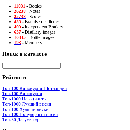
11031
- Bottles
26238
- Notes
25738
- Scores
455
- Brands / distilleries
400
- Independent Bottlers
637
- Distillery images
10845
- Bottle images
193
- Members
Поиск в каталоге
Рейтинги
Топ-100 Винокурни Шотландии
Топ-100 Винокурни
Топ-1000 Негоцианты
Топ-1000 Лучший виски
Топ-100 Худший виски
Топ-100 Популярный виски
Топ-50 Дегустаторы