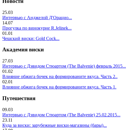
Новости
25.03
Интервью с Анджелой Д'Орацио...
14.07
Прогулка по винокурне R.Jelinek...
01.01
Чешский виски: Gold Cock...
Академия виски
27.03
Интервью с Дэвидом Стюартом (The Balvenie) февраль 2015...
01.02
Влияние обжига бочек на формированите вкуса. Часть 2..
02.01
Влияние обжига бочек на формированите вкуса. Часть 1.
Путешествия
09.03
Интервью с Дэвидом Стюартом (The Balvenie) 25.02.2015...
23.11
Куда за виски: зарубежные виски-магазины (бары)...