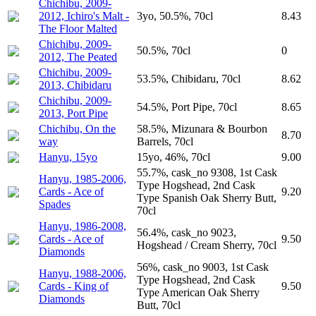
Chichibu, 2009-
2012, Ichiro's Malt -
3yo, 50.5%, 70cl
8.43
The Floor Malted
Chichibu, 2009-
50.5%, 70cl
0
2012, The Peated
Chichibu, 2009-
53.5%, Chibidaru, 70cl
8.62
2013, Chibidaru
Chichibu, 2009-
54.5%, Port Pipe, 70cl
8.65
2013, Port Pipe
Chichibu, On the
58.5%, Mizunara & Bourbon
8.70
way
Barrels, 70cl
Hanyu, 15yo
15yo, 46%, 70cl
9.00
55.7%, cask_no 9308, 1st Cask
Hanyu, 1985-2006,
Type Hogshead, 2nd Cask
Cards - Ace of
9.20
Type Spanish Oak Sherry Butt,
Spades
70cl
Hanyu, 1986-2008,
56.4%, cask_no 9023,
Cards - Ace of
9.50
Hogshead / Cream Sherry, 70cl
Diamonds
56%, cask_no 9003, 1st Cask
Hanyu, 1988-2006,
Type Hogshead, 2nd Cask
Cards - King of
9.50
Type American Oak Sherry
Diamonds
Butt, 70cl