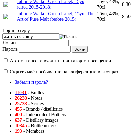
Johnnie Walker Green Label, 15yo
15yo, 43%,
8.30
(circa 2015-2018)
70cl
Johnnie Walker Green Label, 15yo, The
15yo, 43%,
8.59
Art of Pure Malt (before 2015)
70cl
Login to reply
Логин
Пароль
Автоматически входить при каждом посещении
Скрыть моё пребывание на конференции в этот раз
Забыли пароль?
11031
- Bottles
26238
- Notes
25738
- Scores
455
- Brands / distilleries
400
- Independent Bottlers
637
- Distillery images
10845
- Bottle images
193
- Members