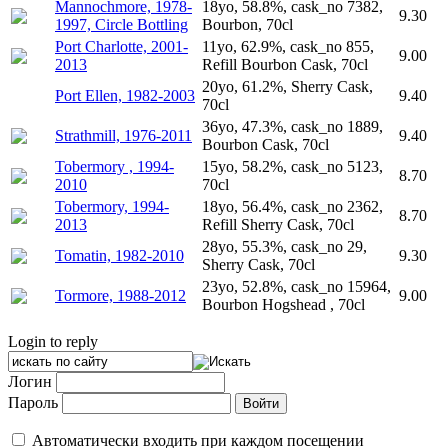
Mannochmore, 1978-
18yo, 58.8%, cask_no 7382,
9.30
1997, Circle Bottling
Bourbon, 70cl
Port Charlotte, 2001-
11yo, 62.9%, cask_no 855,
9.00
2013
Refill Bourbon Cask, 70cl
20yo, 61.2%, Sherry Cask,
Port Ellen, 1982-2003
9.40
70cl
36yo, 47.3%, cask_no 1889,
Strathmill, 1976-2011
9.40
Bourbon Cask, 70cl
Tobermory , 1994-
15yo, 58.2%, cask_no 5123,
8.70
2010
70cl
Tobermory, 1994-
18yo, 56.4%, cask_no 2362,
8.70
2013
Refill Sherry Cask, 70cl
28yo, 55.3%, cask_no 29,
Tomatin, 1982-2010
9.30
Sherry Cask, 70cl
23yo, 52.8%, cask_no 15964,
Tormore, 1988-2012
9.00
Bourbon Hogshead , 70cl
Login to reply
Логин
Пароль
Автоматически входить при каждом посещении