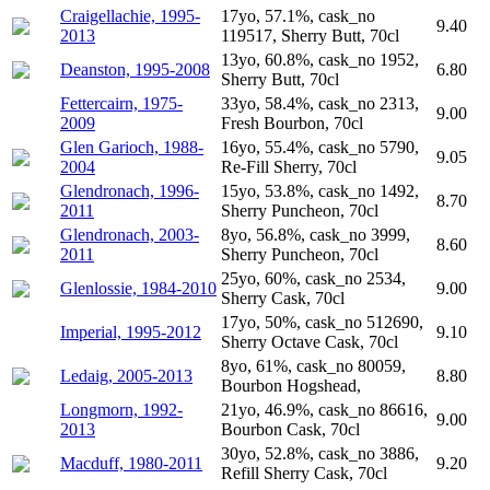
Craigellachie, 1995-
17yo, 57.1%, cask_no
9.40
2013
119517, Sherry Butt, 70cl
13yo, 60.8%, cask_no 1952,
Deanston, 1995-2008
6.80
Sherry Butt, 70cl
Fettercairn, 1975-
33yo, 58.4%, cask_no 2313,
9.00
2009
Fresh Bourbon, 70cl
Glen Garioch, 1988-
16yo, 55.4%, cask_no 5790,
9.05
2004
Re-Fill Sherry, 70cl
Glendronach, 1996-
15yo, 53.8%, cask_no 1492,
8.70
2011
Sherry Puncheon, 70cl
Glendronach, 2003-
8yo, 56.8%, cask_no 3999,
8.60
2011
Sherry Puncheon, 70cl
25yo, 60%, cask_no 2534,
Glenlossie, 1984-2010
9.00
Sherry Cask, 70cl
17yo, 50%, cask_no 512690,
Imperial, 1995-2012
9.10
Sherry Octave Cask, 70cl
8yo, 61%, cask_no 80059,
Ledaig, 2005-2013
8.80
Bourbon Hogshead,
Longmorn, 1992-
21yo, 46.9%, cask_no 86616,
9.00
2013
Bourbon Cask, 70cl
30yo, 52.8%, cask_no 3886,
Macduff, 1980-2011
9.20
Refill Sherry Cask, 70cl