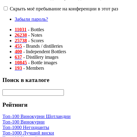
Скрыть моё пребывание на конференции в этот раз
Забыли пароль?
11031
- Bottles
26238
- Notes
25738
- Scores
455
- Brands / distilleries
400
- Independent Bottlers
637
- Distillery images
10845
- Bottle images
193
- Members
Поиск в каталоге
Рейтинги
Топ-100 Винокурни Шотландии
Топ-100 Винокурни
Топ-1000 Негоцианты
Топ-1000 Лучший виски