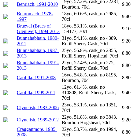
19yo, 57.2%, cask_no 32281,
Benriach, 1991-2010
9.00
Bourbon, 70cl
Benromach, 1978-
18yo, 60.6%, cask_no 2985,
9.40
1997
70cl
Braeval (Braes of
18yo, 53.1%, cask_no
9.10
Glenlivet), 1994-2013
159177, 70cl
Bunnahabhain, 1980-
31yo, 54.1%, cask_no 4389,
9.20
2011
Refill Sherry Cask, 70cl
Bunnahabhain, 1987-
25yo, 56.8%, cask_no 2355,
8.80
2013
Refill Sherry Hogshead, 70cl
Bunnahabhain, 1991-
22yo, 52.4%, cask_no 275,
8.80
2013
Refill Sherry Cask, 70cl
16yo, 54.8%, cask_no 8195,
Caol Ila, 1991-2008
8.80
Bourbon, 70cl
12yo, 61.4%, cask_no
Caol Ila, 1999-2011
310808, Refill Sherry Cask,
9.40
70cl
23yo, 53.1%, cask_no 1351,
Clynelish, 1983-2006
9.30
70cl
22yo, 51.8%, cask_no 3843,
Clynelish, 1989-2012
9.20
Bourbon Hogshead, 70cl
Cragganmore, 1985-
22yo, 53.7%, cask_no 1994,
8.80
2008
70cl