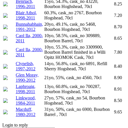
Benriach,
15yo, 54.3%, cask_no 43220,
8.25
1996-2011
Bourbon Hoghshead, 70cl
Blair Athol,
60.3%, cask_no 2767, Bourbon
7.20
1998-2011
Hogshead, 70cl
Bunnahabhain,
20yo, 49.1%, cask_no 5468,
8.70
1991-2012
Bourbon Hogshead, 70cl
Caol Ila, 2000-
10yo, 58.5%, cask_no 309889,
8.65
2011
Bourbon Barrel, 70cl
10yo, 55.3%, cask_no 3309900,
Caol Ila, 2000-
Bourbon Barrel finished in a Willi
7.80
2011
Opitz HOMOK Cask, 70cl
Clynelish,
14yo, 56.8%, cask_no 6891, Refill
8.40
1997-2012
Sherry Hogshead, 70cl
Glen Moray,
21yo, 55%, cask_no 4560, 70cl
8.90
1990-2012
Laphroaig,
13yo, 60.8%, cask_no 700287,
8.91
1998-2011
Bourbon Hogshead, 70cl
Linkwood,
27yo, 57%, cask_no 54, Bourbon
8.50
1984-2011
Hogshead, 70cl
Macduff,
31yo, 50%, cask_no 6900, Bourbon
9.65
1980-2012
Barrel , 70cl
Login to reply