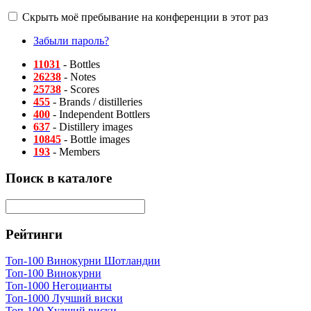
Скрыть моё пребывание на конференции в этот раз
Забыли пароль?
11031
- Bottles
26238
- Notes
25738
- Scores
455
- Brands / distilleries
400
- Independent Bottlers
637
- Distillery images
10845
- Bottle images
193
- Members
Поиск в каталоге
Рейтинги
Топ-100 Винокурни Шотландии
Топ-100 Винокурни
Топ-1000 Негоцианты
Топ-1000 Лучший виски
Топ-100 Худший виски