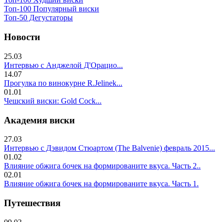
Топ-100 Популярный виски
Топ-50 Дегустаторы
Новости
25.03
Интервью с Анджелой Д'Орацио...
14.07
Прогулка по винокурне R.Jelinek...
01.01
Чешский виски: Gold Cock...
Академия виски
27.03
Интервью с Дэвидом Стюартом (The Balvenie) февраль 2015...
01.02
Влияние обжига бочек на формированите вкуса. Часть 2..
02.01
Влияние обжига бочек на формированите вкуса. Часть 1.
Путешествия