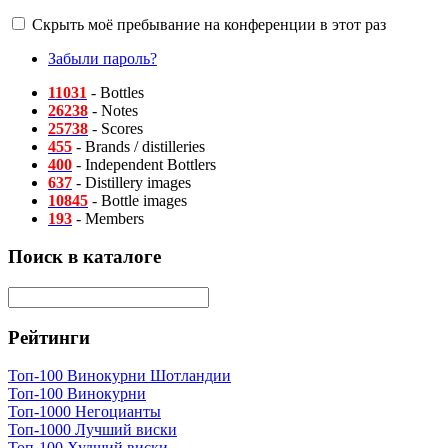
Скрыть моё пребывание на конференции в этот раз
Забыли пароль?
11031
- Bottles
26238
- Notes
25738
- Scores
455
- Brands / distilleries
400
- Independent Bottlers
637
- Distillery images
10845
- Bottle images
193
- Members
Поиск в каталоге
Рейтинги
Топ-100 Винокурни Шотландии
Топ-100 Винокурни
Топ-1000 Негоцианты
Топ-1000 Лучший виски
Топ-100 Худший виски