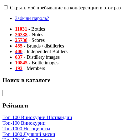
Скрыть моё пребывание на конференции в этот раз
Забыли пароль?
11031
- Bottles
26238
- Notes
25738
- Scores
455
- Brands / distilleries
400
- Independent Bottlers
637
- Distillery images
10845
- Bottle images
193
- Members
Поиск в каталоге
Рейтинги
Топ-100 Винокурни Шотландии
Топ-100 Винокурни
Топ-1000 Негоцианты
Топ-1000 Лучший виски
Топ-100 Худший виски