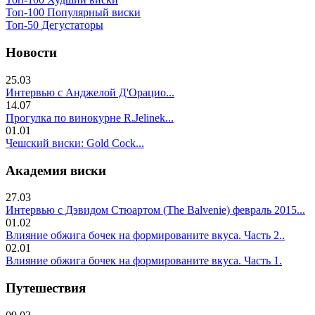
Топ-100 Популярный виски
Топ-50 Дегустаторы
Новости
25.03
Интервью с Анджелой Д'Орацио...
14.07
Прогулка по винокурне R.Jelinek...
01.01
Чешский виски: Gold Cock...
Академия виски
27.03
Интервью с Дэвидом Стюартом (The Balvenie) февраль 2015...
01.02
Влияние обжига бочек на формированите вкуса. Часть 2..
02.01
Влияние обжига бочек на формированите вкуса. Часть 1.
Путешествия