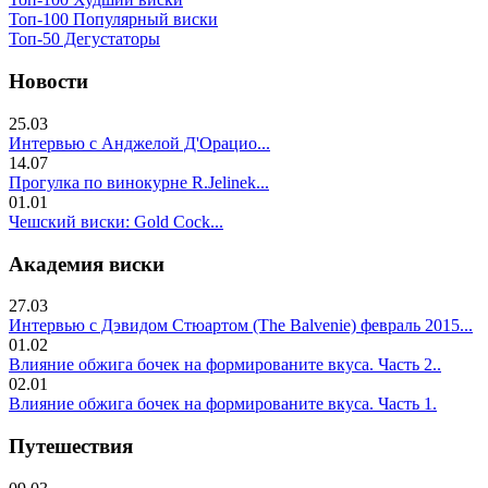
Топ-100 Популярный виски
Топ-50 Дегустаторы
Новости
25.03
Интервью с Анджелой Д'Орацио...
14.07
Прогулка по винокурне R.Jelinek...
01.01
Чешский виски: Gold Cock...
Академия виски
27.03
Интервью с Дэвидом Стюартом (The Balvenie) февраль 2015...
01.02
Влияние обжига бочек на формированите вкуса. Часть 2..
02.01
Влияние обжига бочек на формированите вкуса. Часть 1.
Путешествия