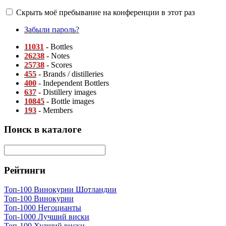
Скрыть моё пребывание на конференции в этот раз
Забыли пароль?
11031
- Bottles
26238
- Notes
25738
- Scores
455
- Brands / distilleries
400
- Independent Bottlers
637
- Distillery images
10845
- Bottle images
193
- Members
Поиск в каталоге
Рейтинги
Топ-100 Винокурни Шотландии
Топ-100 Винокурни
Топ-1000 Негоцианты
Топ-1000 Лучший виски
Топ-100 Худший виски