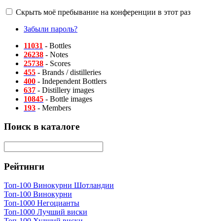
Скрыть моё пребывание на конференции в этот раз
Забыли пароль?
11031
- Bottles
26238
- Notes
25738
- Scores
455
- Brands / distilleries
400
- Independent Bottlers
637
- Distillery images
10845
- Bottle images
193
- Members
Поиск в каталоге
Рейтинги
Топ-100 Винокурни Шотландии
Топ-100 Винокурни
Топ-1000 Негоцианты
Топ-1000 Лучший виски
Топ-100 Худший виски