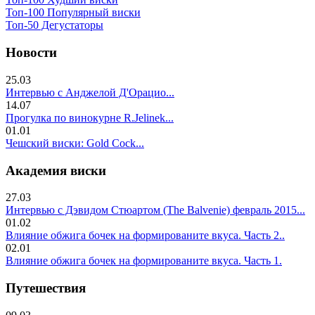
Топ-100 Популярный виски
Топ-50 Дегустаторы
Новости
25.03
Интервью с Анджелой Д'Орацио...
14.07
Прогулка по винокурне R.Jelinek...
01.01
Чешский виски: Gold Cock...
Академия виски
27.03
Интервью с Дэвидом Стюартом (The Balvenie) февраль 2015...
01.02
Влияние обжига бочек на формированите вкуса. Часть 2..
02.01
Влияние обжига бочек на формированите вкуса. Часть 1.
Путешествия