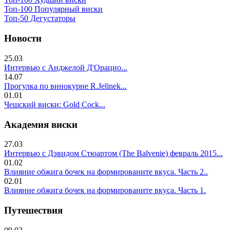
Топ-100 Популярный виски
Топ-50 Дегустаторы
Новости
25.03
Интервью с Анджелой Д'Орацио...
14.07
Прогулка по винокурне R.Jelinek...
01.01
Чешский виски: Gold Cock...
Академия виски
27.03
Интервью с Дэвидом Стюартом (The Balvenie) февраль 2015...
01.02
Влияние обжига бочек на формированите вкуса. Часть 2..
02.01
Влияние обжига бочек на формированите вкуса. Часть 1.
Путешествия