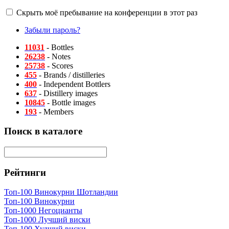
Скрыть моё пребывание на конференции в этот раз
Забыли пароль?
11031
- Bottles
26238
- Notes
25738
- Scores
455
- Brands / distilleries
400
- Independent Bottlers
637
- Distillery images
10845
- Bottle images
193
- Members
Поиск в каталоге
Рейтинги
Топ-100 Винокурни Шотландии
Топ-100 Винокурни
Топ-1000 Негоцианты
Топ-1000 Лучший виски
Топ-100 Худший виски