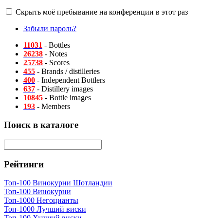
Скрыть моё пребывание на конференции в этот раз
Забыли пароль?
11031
- Bottles
26238
- Notes
25738
- Scores
455
- Brands / distilleries
400
- Independent Bottlers
637
- Distillery images
10845
- Bottle images
193
- Members
Поиск в каталоге
Рейтинги
Топ-100 Винокурни Шотландии
Топ-100 Винокурни
Топ-1000 Негоцианты
Топ-1000 Лучший виски
Топ-100 Худший виски