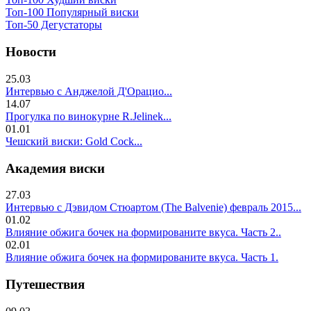
Топ-100 Популярный виски
Топ-50 Дегустаторы
Новости
25.03
Интервью с Анджелой Д'Орацио...
14.07
Прогулка по винокурне R.Jelinek...
01.01
Чешский виски: Gold Cock...
Академия виски
27.03
Интервью с Дэвидом Стюартом (The Balvenie) февраль 2015...
01.02
Влияние обжига бочек на формированите вкуса. Часть 2..
02.01
Влияние обжига бочек на формированите вкуса. Часть 1.
Путешествия