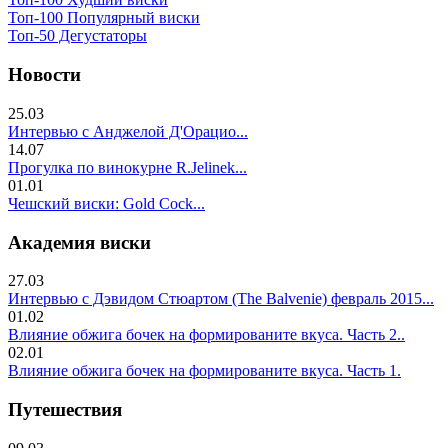
Топ-100 Популярный виски
Топ-50 Дегустаторы
Новости
25.03
Интервью с Анджелой Д'Орацио...
14.07
Прогулка по винокурне R.Jelinek...
01.01
Чешский виски: Gold Cock...
Академия виски
27.03
Интервью с Дэвидом Стюартом (The Balvenie) февраль 2015...
01.02
Влияние обжига бочек на формированите вкуса. Часть 2..
02.01
Влияние обжига бочек на формированите вкуса. Часть 1.
Путешествия