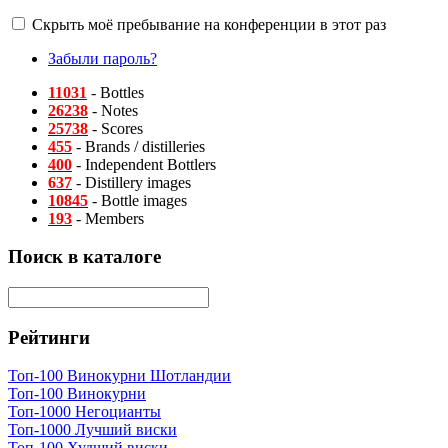
Скрыть моё пребывание на конференции в этот раз
Забыли пароль?
11031
- Bottles
26238
- Notes
25738
- Scores
455
- Brands / distilleries
400
- Independent Bottlers
637
- Distillery images
10845
- Bottle images
193
- Members
Поиск в каталоге
Рейтинги
Топ-100 Винокурни Шотландии
Топ-100 Винокурни
Топ-1000 Негоцианты
Топ-1000 Лучший виски
Топ-100 Худший виски