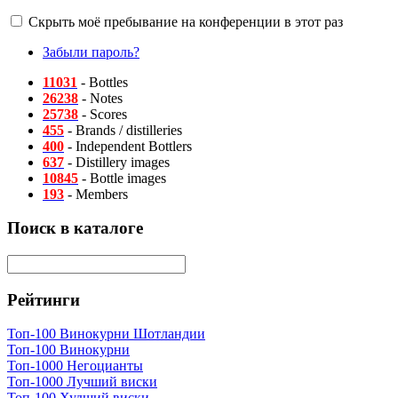
Скрыть моё пребывание на конференции в этот раз
Забыли пароль?
11031
- Bottles
26238
- Notes
25738
- Scores
455
- Brands / distilleries
400
- Independent Bottlers
637
- Distillery images
10845
- Bottle images
193
- Members
Поиск в каталоге
Рейтинги
Топ-100 Винокурни Шотландии
Топ-100 Винокурни
Топ-1000 Негоцианты
Топ-1000 Лучший виски
Топ-100 Худший виски