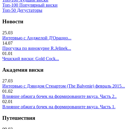
Топ-100 Популярный виски
Топ-50 Дегустаторы
Новости
25.03
Интервью с Анджелой Д'Орацио...
14.07
Прогулка по винокурне R.Jelinek...
01.01
Чешский виски: Gold Cock...
Академия виски
27.03
Интервью с Дэвидом Стюартом (The Balvenie) февраль 2015...
01.02
Влияние обжига бочек на формированите вкуса. Часть 2..
02.01
Влияние обжига бочек на формированите вкуса. Часть 1.
Путешествия