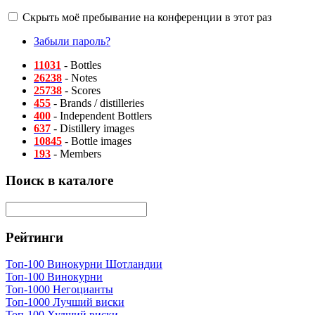
Скрыть моё пребывание на конференции в этот раз
Забыли пароль?
11031
- Bottles
26238
- Notes
25738
- Scores
455
- Brands / distilleries
400
- Independent Bottlers
637
- Distillery images
10845
- Bottle images
193
- Members
Поиск в каталоге
Рейтинги
Топ-100 Винокурни Шотландии
Топ-100 Винокурни
Топ-1000 Негоцианты
Топ-1000 Лучший виски
Топ-100 Худший виски