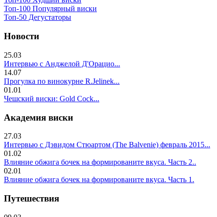
Топ-100 Популярный виски
Топ-50 Дегустаторы
Новости
25.03
Интервью с Анджелой Д'Орацио...
14.07
Прогулка по винокурне R.Jelinek...
01.01
Чешский виски: Gold Cock...
Академия виски
27.03
Интервью с Дэвидом Стюартом (The Balvenie) февраль 2015...
01.02
Влияние обжига бочек на формированите вкуса. Часть 2..
02.01
Влияние обжига бочек на формированите вкуса. Часть 1.
Путешествия