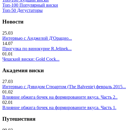
Топ-100 Популярный виски
Топ-50 Дегустаторы
Новости
25.03
Интервью с Анджелой Д'Орацио...
14.07
Прогулка по винокурне R.Jelinek...
01.01
Чешский виски: Gold Cock...
Академия виски
27.03
Интервью с Дэвидом Стюартом (The Balvenie) февраль 2015...
01.02
Влияние обжига бочек на формированите вкуса. Часть 2..
02.01
Влияние обжига бочек на формированите вкуса. Часть 1.
Путешествия