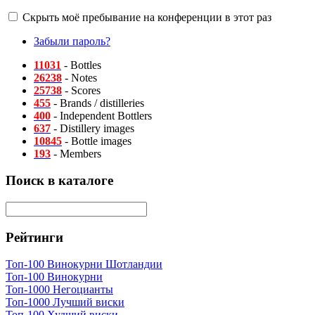
Скрыть моё пребывание на конференции в этот раз
Забыли пароль?
11031
- Bottles
26238
- Notes
25738
- Scores
455
- Brands / distilleries
400
- Independent Bottlers
637
- Distillery images
10845
- Bottle images
193
- Members
Поиск в каталоге
Рейтинги
Топ-100 Винокурни Шотландии
Топ-100 Винокурни
Топ-1000 Негоцианты
Топ-1000 Лучший виски
Топ-100 Худший виски