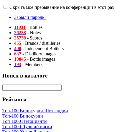
Скрыть моё пребывание на конференции в этот раз
Забыли пароль?
11031
- Bottles
26238
- Notes
25738
- Scores
455
- Brands / distilleries
400
- Independent Bottlers
637
- Distillery images
10845
- Bottle images
193
- Members
Поиск в каталоге
Рейтинги
Топ-100 Винокурни Шотландии
Топ-100 Винокурни
Топ-1000 Негоцианты
Топ-1000 Лучший виски
Топ-100 Худший виски