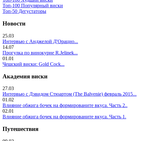
Топ-100 Популярный виски
Топ-50 Дегустаторы
Новости
25.03
Интервью с Анджелой Д'Орацио...
14.07
Прогулка по винокурне R.Jelinek...
01.01
Чешский виски: Gold Cock...
Академия виски
27.03
Интервью с Дэвидом Стюартом (The Balvenie) февраль 2015...
01.02
Влияние обжига бочек на формированите вкуса. Часть 2..
02.01
Влияние обжига бочек на формированите вкуса. Часть 1.
Путешествия