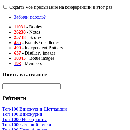
Скрыть моё пребывание на конференции в этот раз
Забыли пароль?
11031
- Bottles
26238
- Notes
25738
- Scores
455
- Brands / distilleries
400
- Independent Bottlers
637
- Distillery images
10845
- Bottle images
193
- Members
Поиск в каталоге
Рейтинги
Топ-100 Винокурни Шотландии
Топ-100 Винокурни
Топ-1000 Негоцианты
Топ-1000 Лучший виски
Топ-100 Худший виски