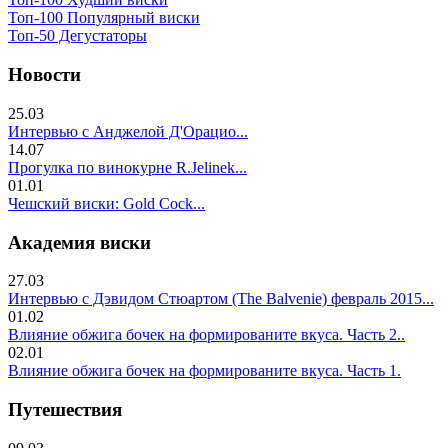
Топ-100 Популярный виски
Топ-50 Дегустаторы
Новости
25.03
Интервью с Анджелой Д'Орацио...
14.07
Прогулка по винокурне R.Jelinek...
01.01
Чешский виски: Gold Cock...
Академия виски
27.03
Интервью с Дэвидом Стюартом (The Balvenie) февраль 2015...
01.02
Влияние обжига бочек на формированите вкуса. Часть 2..
02.01
Влияние обжига бочек на формированите вкуса. Часть 1.
Путешествия