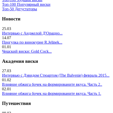
Топ-100 Популярный виски
Топ-50 Дегустаторы
Новости
25.03
Интервью с Анджелой Д'Орацио...
14.07
Прогулка по винокурне R.Jelinek...
01.01
Чешский виски: Gold Cock...
Академия виски
27.03
Интервью с Дэвидом Стюартом (The Balvenie) февраль 2015...
01.02
Влияние обжига бочек на формированите вкуса. Часть 2..
02.01
Влияние обжига бочек на формированите вкуса. Часть 1.
Путешествия