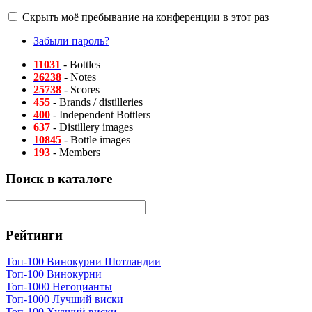
Скрыть моё пребывание на конференции в этот раз
Забыли пароль?
11031
- Bottles
26238
- Notes
25738
- Scores
455
- Brands / distilleries
400
- Independent Bottlers
637
- Distillery images
10845
- Bottle images
193
- Members
Поиск в каталоге
Рейтинги
Топ-100 Винокурни Шотландии
Топ-100 Винокурни
Топ-1000 Негоцианты
Топ-1000 Лучший виски
Топ-100 Худший виски