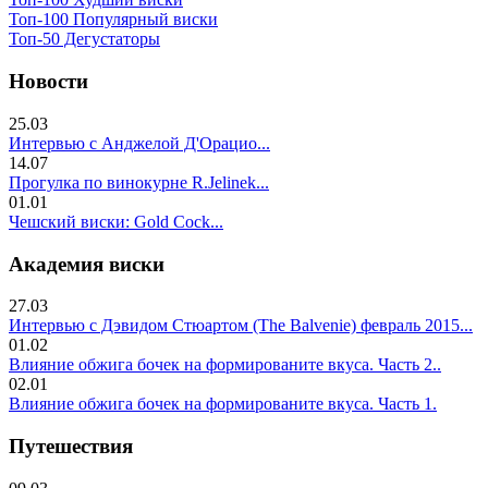
Топ-100 Популярный виски
Топ-50 Дегустаторы
Новости
25.03
Интервью с Анджелой Д'Орацио...
14.07
Прогулка по винокурне R.Jelinek...
01.01
Чешский виски: Gold Cock...
Академия виски
27.03
Интервью с Дэвидом Стюартом (The Balvenie) февраль 2015...
01.02
Влияние обжига бочек на формированите вкуса. Часть 2..
02.01
Влияние обжига бочек на формированите вкуса. Часть 1.
Путешествия