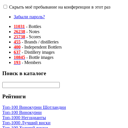
Скрыть моё пребывание на конференции в этот раз
Забыли пароль?
11031
- Bottles
26238
- Notes
25738
- Scores
455
- Brands / distilleries
400
- Independent Bottlers
637
- Distillery images
10845
- Bottle images
193
- Members
Поиск в каталоге
Рейтинги
Топ-100 Винокурни Шотландии
Топ-100 Винокурни
Топ-1000 Негоцианты
Топ-1000 Лучший виски
Топ-100 Худший виски