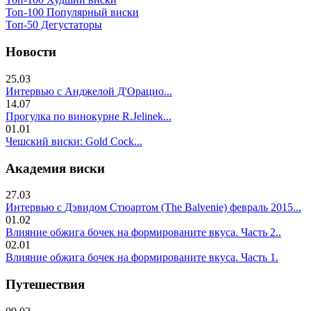
Топ-100 Популярный виски
Топ-50 Дегустаторы
Новости
25.03
Интервью с Анджелой Д'Орацио...
14.07
Прогулка по винокурне R.Jelinek...
01.01
Чешский виски: Gold Cock...
Академия виски
27.03
Интервью с Дэвидом Стюартом (The Balvenie) февраль 2015...
01.02
Влияние обжига бочек на формированите вкуса. Часть 2..
02.01
Влияние обжига бочек на формированите вкуса. Часть 1.
Путешествия