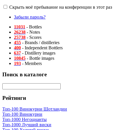
Скрыть моё пребывание на конференции в этот раз
Забыли пароль?
11031
- Bottles
26238
- Notes
25738
- Scores
455
- Brands / distilleries
400
- Independent Bottlers
637
- Distillery images
10845
- Bottle images
193
- Members
Поиск в каталоге
Рейтинги
Топ-100 Винокурни Шотландии
Топ-100 Винокурни
Топ-1000 Негоцианты
Топ-1000 Лучший виски
Топ-100 Худший виски