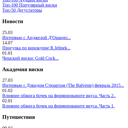
Топ-100 Популярный виски
Топ-50 Дегустаторы
Новости
25.03
Интервью с Анджелой Д'Орацио...
14.07
Прогулка по винокурне R.Jelinek...
01.01
Чешский виски: Gold Cock...
Академия виски
27.03
Интервью с Дэвидом Стюартом (The Balvenie) февраль 2015...
01.02
Влияние обжига бочек на формированите вкуса. Часть 2..
02.01
Влияние обжига бочек на формированите вкуса. Часть 1.
Путешествия