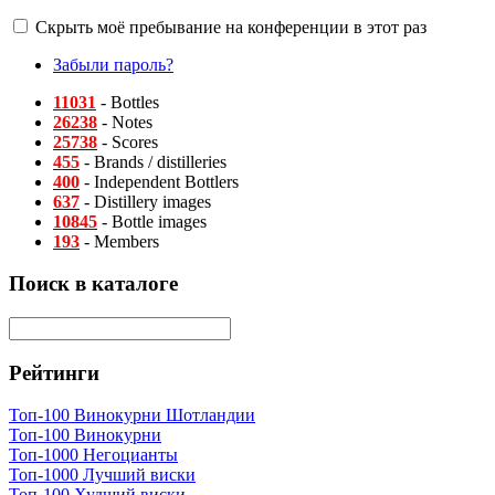
Скрыть моё пребывание на конференции в этот раз
Забыли пароль?
11031
- Bottles
26238
- Notes
25738
- Scores
455
- Brands / distilleries
400
- Independent Bottlers
637
- Distillery images
10845
- Bottle images
193
- Members
Поиск в каталоге
Рейтинги
Топ-100 Винокурни Шотландии
Топ-100 Винокурни
Топ-1000 Негоцианты
Топ-1000 Лучший виски
Топ-100 Худший виски