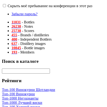
Скрыть моё пребывание на конференции в этот раз
Забыли пароль?
11031
- Bottles
26238
- Notes
25738
- Scores
455
- Brands / distilleries
400
- Independent Bottlers
637
- Distillery images
10845
- Bottle images
193
- Members
Поиск в каталоге
Рейтинги
Топ-100 Винокурни Шотландии
Топ-100 Винокурни
Топ-1000 Негоцианты
Топ-1000 Лучший виски
Топ-100 Худший виски