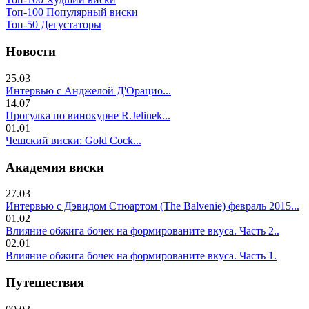
Топ-100 Популярный виски
Топ-50 Дегустаторы
Новости
25.03
Интервью с Анджелой Д'Орацио...
14.07
Прогулка по винокурне R.Jelinek...
01.01
Чешский виски: Gold Cock...
Академия виски
27.03
Интервью с Дэвидом Стюартом (The Balvenie) февраль 2015...
01.02
Влияние обжига бочек на формированите вкуса. Часть 2..
02.01
Влияние обжига бочек на формированите вкуса. Часть 1.
Путешествия