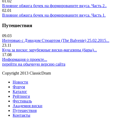
01.02
Влияние обжига бочек на формированите вкуса. Часть 2..
02.01
Влияние обжига бочек на формированите вкуса. Часть 1.
Путешествия
09.03
Интервью с Дэвидом Стюартом (The Balvenie) 25.02.2015...
23.11
Куда за виски: зарубежные виски-магазины (бары)...
17.08
Информация о проекте...
перейти на обычную версию сайта
Copyright 2013 ClassicDram
Новости
Форум
Каталог
Рейтинги
Фестиваль
Академия виски
Путешествия
Контакты