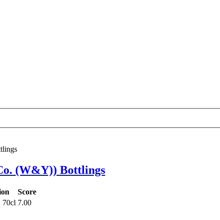
tlings
Co. (W&Y)) Bottlings
ion
Score
 70cl
7.00