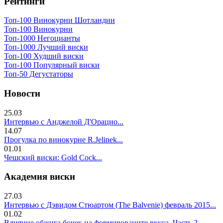
Рейтинги
Топ-100 Винокурни Шотландии
Топ-100 Винокурни
Топ-1000 Негоцианты
Топ-1000 Лучший виски
Топ-100 Худший виски
Топ-100 Популярный виски
Топ-50 Дегустаторы
Новости
25.03
Интервью с Анджелой Д'Орацио...
14.07
Прогулка по винокурне R.Jelinek...
01.01
Чешский виски: Gold Cock...
Академия виски
27.03
Интервью с Дэвидом Стюартом (The Balvenie) февраль 2015...
01.02
Влияние обжига бочек на формированите вкуса. Часть 2..