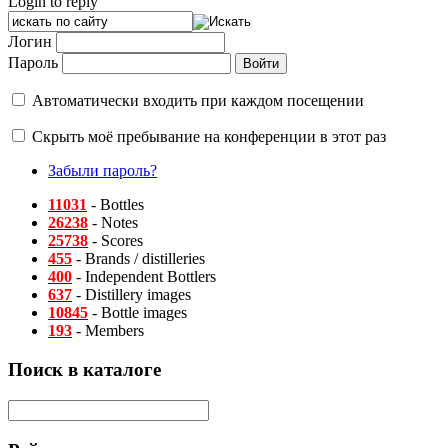
Login to reply
Логин
Пароль
Автоматически входить при каждом посещении
Скрыть моё пребывание на конференции в этот раз
Забыли пароль?
11031
- Bottles
26238
- Notes
25738
- Scores
455
- Brands / distilleries
400
- Independent Bottlers
637
- Distillery images
10845
- Bottle images
193
- Members
Поиск в каталоге