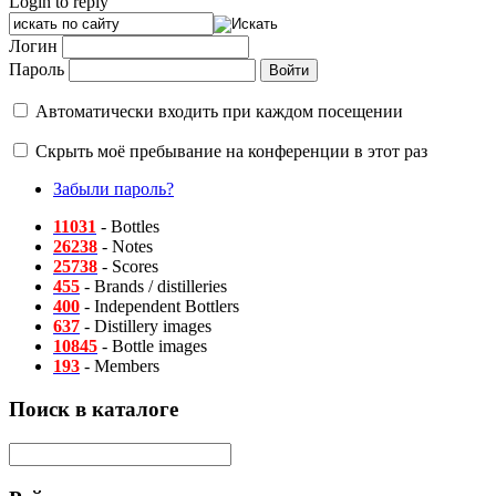
Login to reply
Логин
Пароль
Автоматически входить при каждом посещении
Скрыть моё пребывание на конференции в этот раз
Забыли пароль?
11031
- Bottles
26238
- Notes
25738
- Scores
455
- Brands / distilleries
400
- Independent Bottlers
637
- Distillery images
10845
- Bottle images
193
- Members
Поиск в каталоге