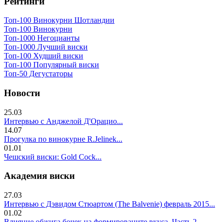
Рейтинги
Топ-100 Винокурни Шотландии
Топ-100 Винокурни
Топ-1000 Негоцианты
Топ-1000 Лучший виски
Топ-100 Худший виски
Топ-100 Популярный виски
Топ-50 Дегустаторы
Новости
25.03
Интервью с Анджелой Д'Орацио...
14.07
Прогулка по винокурне R.Jelinek...
01.01
Чешский виски: Gold Cock...
Академия виски
27.03
Интервью с Дэвидом Стюартом (The Balvenie) февраль 2015...
01.02
Влияние обжига бочек на формированите вкуса. Часть 2..