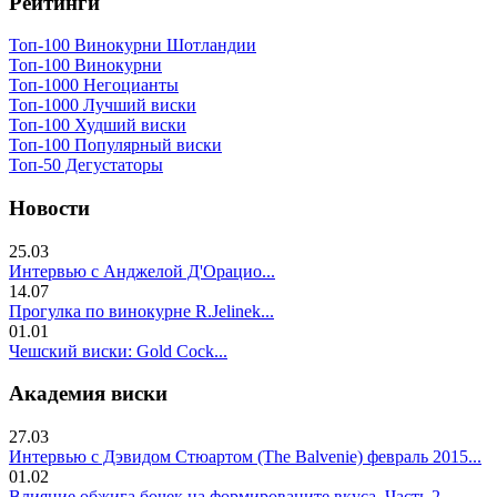
Рейтинги
Топ-100 Винокурни Шотландии
Топ-100 Винокурни
Топ-1000 Негоцианты
Топ-1000 Лучший виски
Топ-100 Худший виски
Топ-100 Популярный виски
Топ-50 Дегустаторы
Новости
25.03
Интервью с Анджелой Д'Орацио...
14.07
Прогулка по винокурне R.Jelinek...
01.01
Чешский виски: Gold Cock...
Академия виски
27.03
Интервью с Дэвидом Стюартом (The Balvenie) февраль 2015...
01.02
Влияние обжига бочек на формированите вкуса. Часть 2..