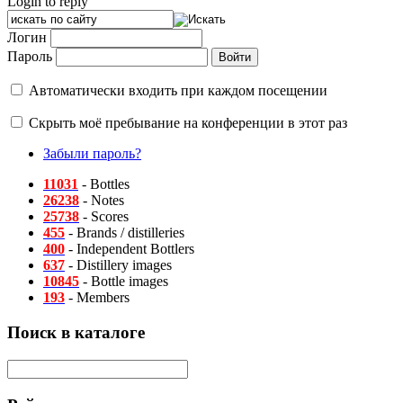
Login to reply
Логин
Пароль
Автоматически входить при каждом посещении
Скрыть моё пребывание на конференции в этот раз
Забыли пароль?
11031
- Bottles
26238
- Notes
25738
- Scores
455
- Brands / distilleries
400
- Independent Bottlers
637
- Distillery images
10845
- Bottle images
193
- Members
Поиск в каталоге