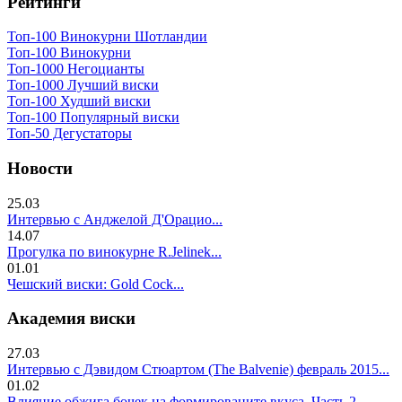
Рейтинги
Топ-100 Винокурни Шотландии
Топ-100 Винокурни
Топ-1000 Негоцианты
Топ-1000 Лучший виски
Топ-100 Худший виски
Топ-100 Популярный виски
Топ-50 Дегустаторы
Новости
25.03
Интервью с Анджелой Д'Орацио...
14.07
Прогулка по винокурне R.Jelinek...
01.01
Чешский виски: Gold Cock...
Академия виски
27.03
Интервью с Дэвидом Стюартом (The Balvenie) февраль 2015...
01.02
Влияние обжига бочек на формированите вкуса. Часть 2..