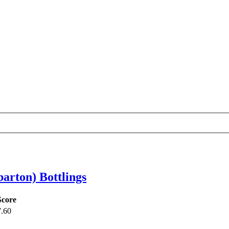
arton) Bottlings
Score
7.60