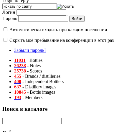
Login to reply
Логин
Пароль
Автоматически входить при каждом посещении
Скрыть моё пребывание на конференции в этот раз
Забыли пароль?
11031
- Bottles
26238
- Notes
25738
- Scores
455
- Brands / distilleries
400
- Independent Bottlers
637
- Distillery images
10845
- Bottle images
193
- Members
Поиск в каталоге