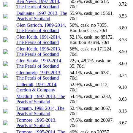
Ben Nevis, 1997-2014,
50.6%, cask_no 612,
8.72
The Pearls of Scotland
70cl
Dailuaine, 1997-2013, The
55.9%, cask_no 15561,
8.53
Pearls of Scotland
70cl
Glen Garioch, 1989-2014,
56%, cask_no 7855,
8.80
The Pearls of Scotland
Bourbon Cask, 70cl
Glen Keith, 1991-2014,
52.1%, cask_no 85172,
8.78
The Pearls of Scotland
Bourbon Barrel, 70cl
Glen Keith, 1995-2013,
56%, cask_no 171224,
8.50
The Pearls of Scotland
70cl
Glen Scotia, 1992-2014,
22yo, 48.7%, cask_no
8.60
The Pearls of Scotland
35, 70cl
Glenburgie, 1995-2013,
54.1%, cask_no 6281,
8.74
The Pearls of Scotland
70cl
Littlemill, 1991-2014,
52.9%, cask_no 112,
9.10
Gordon & Company
70cl
Macduff, 1997-2013, The
54.4%, cask_no 5232,
8.63
Pearls of Scotland
70cl
Tomatin, 1998-2014, The
52.4%, cask_no 3667,
8.13
Pearls of Scotland
70cl
Tormore, 1995-2013,
47.6%, cask_no 20097,
8.67
Pearls of Scotland
70cl
Tormore, 1995-2014, The
49%, cask_no 20257,