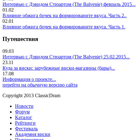
Интервью с Дэвидом Стюартом (The Balvenie) февраль 2015...
01.02
Влияние обжига бочек на формированите вкуса. Часть 2..
02.01
Влияние обжига бочек на формированите вкуса. Часть 1.
Путешествия
09.03
Интервью с Дэвидом Стюартом (The Balvenie) 25.02.2015...
23.11
Куда за виски: зарубежные виски-магазины (бары)...
17.08
Информация о проекте...
перейти на обычную версию сайта
Copyright 2013 ClassicDram
Новости
Форум
Каталог
Рейтинги
Фестиваль
Академия виски
Путешествия