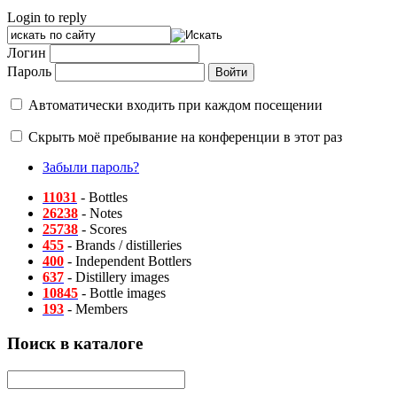
Login to reply
Логин
Пароль
Автоматически входить при каждом посещении
Скрыть моё пребывание на конференции в этот раз
Забыли пароль?
11031
- Bottles
26238
- Notes
25738
- Scores
455
- Brands / distilleries
400
- Independent Bottlers
637
- Distillery images
10845
- Bottle images
193
- Members
Поиск в каталоге