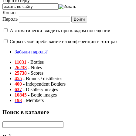
Login to reply
Логин
Пароль
Автоматически входить при каждом посещении
Скрыть моё пребывание на конференции в этот раз
Забыли пароль?
11031
- Bottles
26238
- Notes
25738
- Scores
455
- Brands / distilleries
400
- Independent Bottlers
637
- Distillery images
10845
- Bottle images
193
- Members
Поиск в каталоге