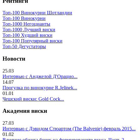
Рейтинги
Топ-100 Винокурни Шотландии
Топ-100 Винокурни
Топ-1000 Негоцианты
Топ-1000 Лучший виски
Топ-100 Худший виски
Топ-100 Популярный виски
Топ-50 Дегустаторы
Новости
25.03
Интервью с Анджелой Д'Орацио...
14.07
Прогулка по винокурне R.Jelinek...
01.01
Чешский виски: Gold Cock...
Академия виски
27.03
Интервью с Дэвидом Стюартом (The Balvenie) февраль 2015...
01.02
Влияние обжига бочек на формированите вкуса. Часть 2..